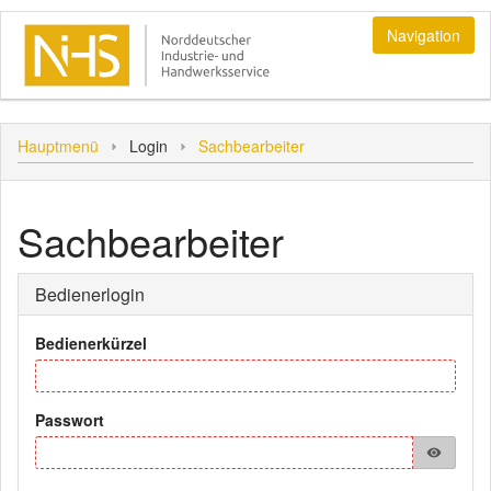
Navigation
Login
Hauptmenü
Login
Sachbearbeiter
Bediener
Kunde
Sachbearbeiter
Personal
Sonstiges
Bedienerlogin
Hauptmenü
Bedienerkürzel
Passwort
visibility