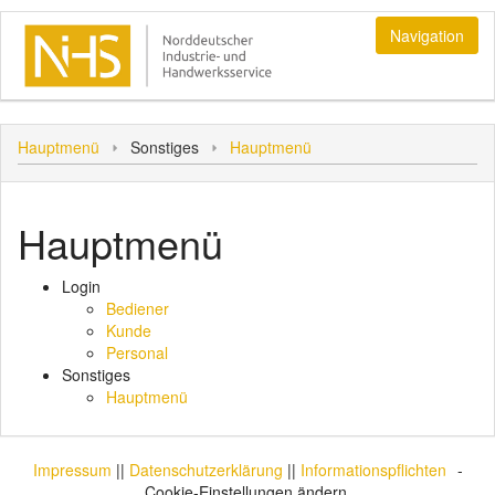
Navigation
Login
Hauptmenü
Sonstiges
Hauptmenü
Bediener
Sonstiges
Kunde
Hauptmenü
Hauptmenü
Personal
Login
Bediener
Kunde
Personal
Sonstiges
Hauptmenü
Impressum
||
Datenschutzerklärung
||
Informationspflichten
-
Cookie-Einstellungen ändern.